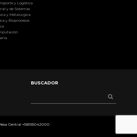
nsporte y Logística
ial y de Sistemas
ica y Metalúrgica
ca y Bioprocesos
ica
omputación
ería
BUSCADOR
 Mesa Central
+56955042000