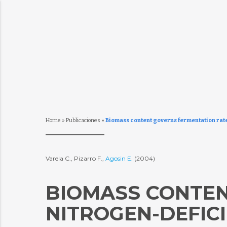
Home
»
Publicaciones
»
Biomass content governs fermentation rate
Varela C., Pizarro F.,
Agosin E.
(2004)
BIOMASS CONTEN
NITROGEN-DEFIC