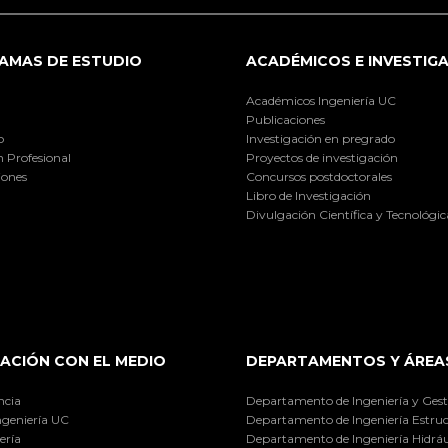
AMAS DE ESTUDIO
ACADÉMICOS E INVESTIG
Académicos Ingeniería UC
Publicaciones
o
Investigación en pregrado
 Profesional
Proyectos de investigación
iones
Concursos postdoctorales
Libro de Investigación
Divulgación Científica y Tecnológic
ACIÓN CON EL MEDIO
DEPARTAMENTOS Y ÁREA
ncia
Departamento de Ingeniería y Gest
ngeniería UC
Departamento de Ingeniería Estruc
ería
Departamento de Ingeniería Hidráu