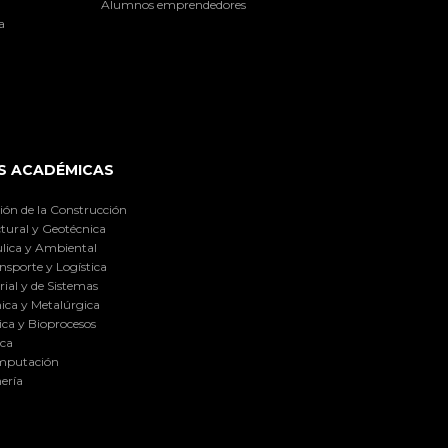
Alumnos emprendedores
a
S ACADÉMICAS
ión de la Construcción
tural y Geotécnica
lica y Ambiental
nsporte y Logística
ial y de Sistemas
ica y Metalúrgica
ca y Bioprocesos
ica
omputación
ería