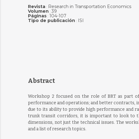
Revista
Research in Transportation Economics
:
Volumen
39
:
Páginas
104-107
:
Tipo de publicación
ISI
:
Abstract
Workshop 2 focused on the role of BRT as part of 
performance and operations; and better contracts, in
due to its ability to provide high performance and 
trunk transit corridors, it is important to look to
dimensions, not just the technical issues. The worksh
and a list of research topics.