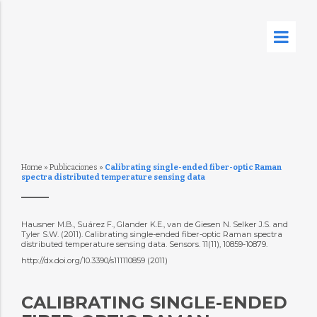
Home
»
Publicaciones
»
Calibrating single-ended fiber-optic Raman
spectra distributed temperature sensing data
Hausner M.B., Suárez F., Glander K.E., van de Giesen N. Selker J.S. and
Tyler S.W. (2011). Calibrating single-ended fiber-optic Raman spectra
distributed temperature sensing data. Sensors. 11(11), 10859-10879.
http://dx.doi.org/10.3390/s111110859 (2011)
CALIBRATING SINGLE-ENDED