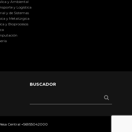
lica y Ambiental
nsporte y Logística
ial y de Sistemas
ica y Metalúrgica
ca y Bioprocesos
ica
omputación
ería
BUSCADOR
 Mesa Central
+56955042000