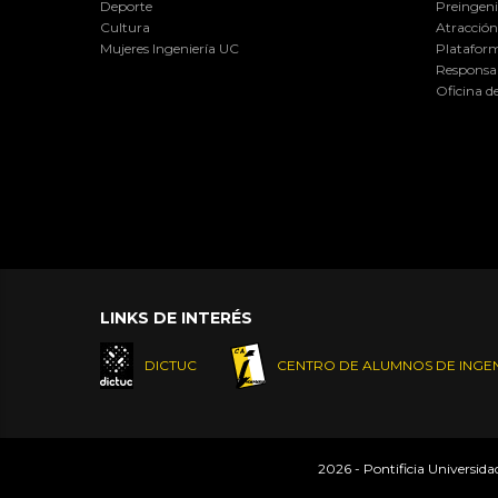
Deporte
Preingeni
Cultura
Atracción 
Mujeres Ingeniería UC
Plataform
Responsab
Oficina d
LINKS DE INTERÉS
DICTUC
CENTRO DE ALUMNOS DE INGEN
2026 - Pontificia Universid