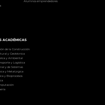
Alumnos emprendedores
a
S ACADÉMICAS
ión de la Construcción
tural y Geotécnica
lica y Ambiental
nsporte y Logística
ial y de Sistemas
ica y Metalúrgica
ca y Bioprocesos
ica
omputación
ería