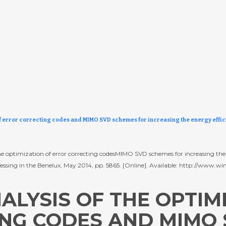
of error correcting codes and MIMO SVD schemes for increasing the energy effi
he optimization of error correcting codesMIMO SVD schemes for increasing the 
ng in the Benelux, May 2014, pp. 5865. [Online]. Available: http://www.win
LYSIS OF THE OPTIM
NG CODES AND MIMO