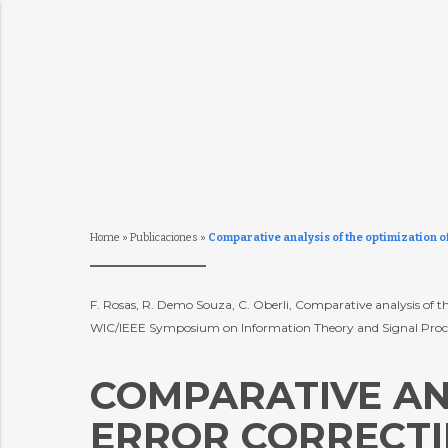
Home
»
Publicaciones
»
Comparative analysis of the optimization 
F. Rosas, R. Demo Souza, C. Oberli, Comparative analysis of t
WIC/IEEE Symposium on Information Theory and Signal Processi
COMPARATIVE ANA
ERROR CORRECTI