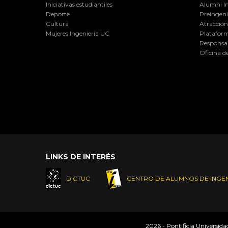
Iniciativas estudiantiles
Alumni I
Deporte
Preingeni
Cultura
Atracción 
Mujeres Ingeniería UC
Plataform
Responsab
Oficina d
LINKS DE INTERÉS
DICTUC
CENTRO DE ALUMNOS DE INGEN
2026 - Pontificia Universid