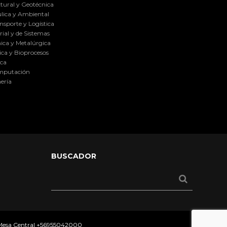
tural y Geotécnica
lica y Ambiental
nsporte y Logística
ial y de Sistemas
ica y Metalúrgica
ca y Bioprocesos
ica
omputación
ería
BUSCADOR
 Mesa Central
+56955042000