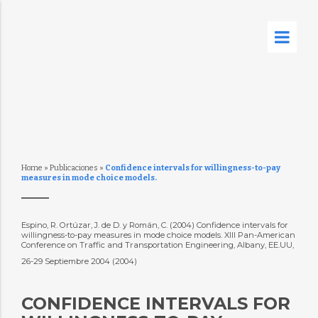
Home
»
Publicaciones
»
Confidence intervals for willingness-to-pay
measures in mode choice models.
Espino, R. Ortúzar, J. de D. y Román, C. (2004) Confidence intervals for
willingness-to-pay measures in mode choice models. XIII Pan-American
Conference on Traffic and Transportation Engineering, Albany, EE.UU,
26-29 Septiembre 2004 (2004)
CONFIDENCE INTERVALS FOR