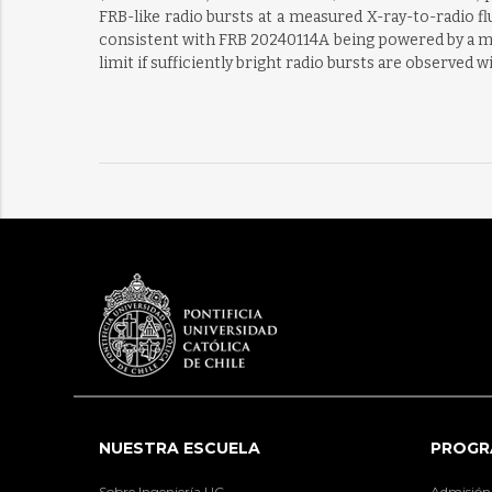
FRB-like radio bursts at a measured X-ray-to-radio fluen
consistent with FRB 20240114A being powered by a me
limit if sufficiently bright radio bursts are observed
NUESTRA ESCUELA
PROGR
Sobre Ingeniería UC
Admisión