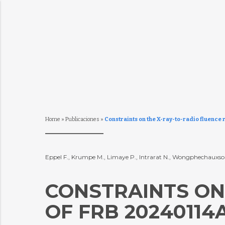
Home
»
Publicaciones
»
Constraints on the X-ray-to-radio fluence 
Eppel F., Krumpe M., Limaye P., Intrarat N., Wongphechauxsor
CONSTRAINTS ON
OF FRB 20240114