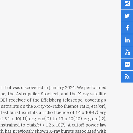
rst that was discovered in January 2024. We performed
e, the Astropeiler Stockert, and the X-ray satellite
) receiver of the Effelsberg telescope, covering a
traints on the X-ray-to-radio fluence ratio, eta(x/r),
t burst exhibits a radio fluence of 1.4 x 10(-17) erg
3.4 x 10(-11) erg cm(-2) to 1.7 x 10(-10) erg cm(-2),
rained to eta(x/r) < 1.2 x 10(7). A cutoff power law
ch has previously shown X-ray bursts associated with