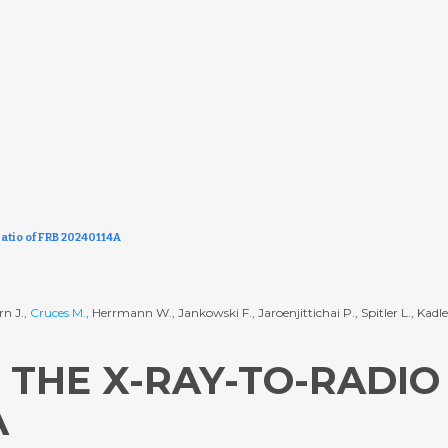
ratio of FRB 20240114A
n J.,
Cruces M.
, Herrmann W., Jankowski F., Jaroenjittichai P., Spitler L., Kadl
 THE X-RAY-TO-RADIO
A