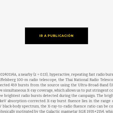
IR A PUBLICACIÓN
40114A, a nearby (z = 0.13), hyperactive, repeating fast radio bu
felsberg 100-m radio telescope, the Thai National Radio Telescop
ted 459 bursts from the source using the Ultra-Broad-Band (UBB
e simultaneous X-ray coverage, which allows us to put stringent cons
e brightest radio bursts detected during the campaign. The brightes
keV absorption-corrected X-ray burst fluence lies in the range of 
black-body spectrum, the X-ray-to-radio fluence ratio can be const
, physically motivated by the Galactic magnetar SGR 1935+2154, whi