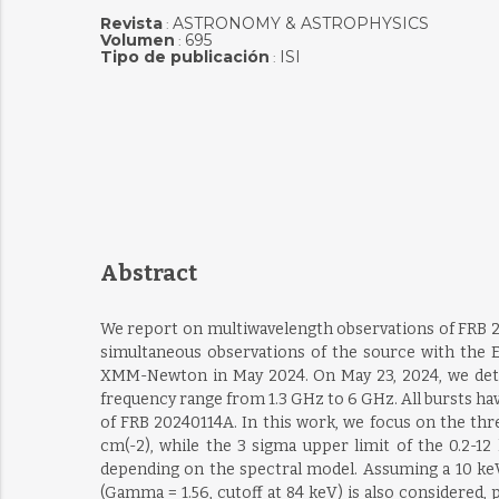
Revista
ASTRONOMY & ASTROPHYSICS
:
Volumen
695
:
Tipo de publicación
ISI
:
Abstract
We report on multiwavelength observations of FRB 202
simultaneous observations of the source with the Ef
XMM-Newton in May 2024. On May 23, 2024, we detec
frequency range from 1.3 GHz to 6 GHz. All bursts hav
of FRB 20240114A. In this work, we focus on the thre
cm(-2), while the 3 sigma upper limit of the 0.2-12 
depending on the spectral model. Assuming a 10 keV 
(Gamma = 1.56, cutoff at 84 keV) is also considered