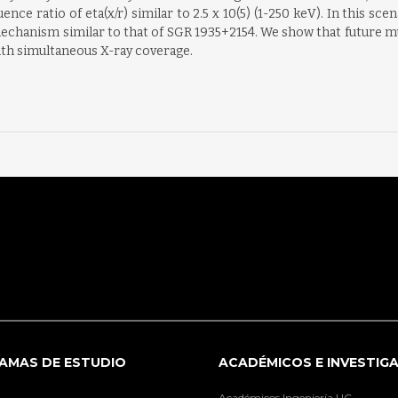
ce ratio of eta(x/r) similar to 2.5 x 10(5) (1-250 keV). In this scena
chanism similar to that of SGR 1935+2154. We show that future mu
 with simultaneous X-ray coverage.
AMAS DE ESTUDIO
ACADÉMICOS E INVESTIG
Académicos Ingeniería UC