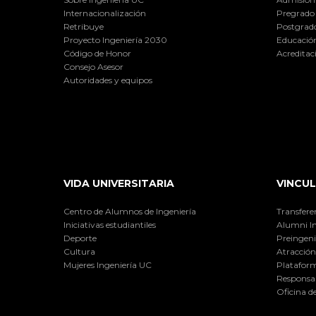
Internacionalización
Pregrado
Retribuye
Postgrad
Proyecto Ingeniería 2030
Educación
Código de Honor
Acreditac
Consejo Asesor
Autoridades y equipos
VIDA UNIVERSITARIA
VINCUL
Centro de Alumnos de Ingeniería
Transfere
Iniciativas estudiantiles
Alumni I
Deporte
Preingeni
Cultura
Atracción 
Mujeres Ingeniería UC
Plataform
Responsab
Oficina d