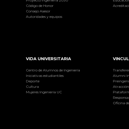
Proyecto Ingeniería 2030
Educación
Código de Honor
Acreditac
Consejo Asesor
Autoridades y equipos
VIDA UNIVERSITARIA
VINCUL
Centro de Alumnos de Ingeniería
Transfere
Iniciativas estudiantiles
Alumni I
Deporte
Preingeni
Cultura
Atracción 
Mujeres Ingeniería UC
Plataform
Responsab
Oficina d