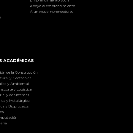
Emprendimiento Social
Apoyo al emprendimiento
Alumnos emprendedores
a
S ACADÉMICAS
ión de la Construcción
tural y Geotécnica
lica y Ambiental
nsporte y Logística
ial y de Sistemas
ica y Metalúrgica
ca y Bioprocesos
ica
omputación
ería