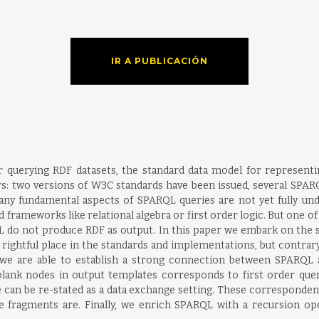
IR A PUBLICACIÓN
querying RDF datasets, the standard data model for representin
ears: two versions of W3C standards have been issued, several SP
ny fundamental aspects of SPARQL queries are not yet fully unde
ameworks like relational algebra or first order logic. But one of
QL do not produce RDF as output. In this paper we embark on the
 rightful place in the standards and implementations, but contrary
 we are able to establish a strong connection between SPARQL a
blank nodes in output templates corresponds to first order que
ge can be re-stated as a data exchange setting. These corresponden
 fragments are. Finally, we enrich SPARQL with a recursion ope