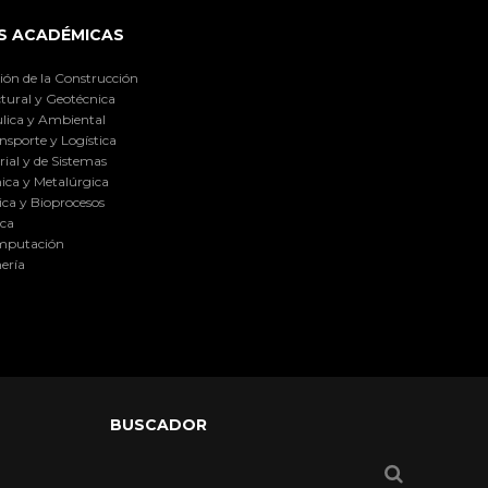
S ACADÉMICAS
ión de la Construcción
tural y Geotécnica
lica y Ambiental
nsporte y Logística
ial y de Sistemas
ica y Metalúrgica
ca y Bioprocesos
ica
omputación
ería
BUSCADOR