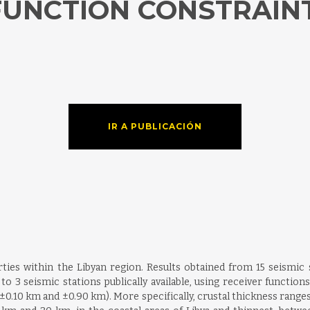
FUNCTION CONSTRAIN
IR A PUBLICACIÓN
rties within the Libyan region. Results obtained from 15 seismi
to 3 seismic stations publically available, using receiver functio
±0.10 km and ±0.90 km). More specifically, crustal thickness range