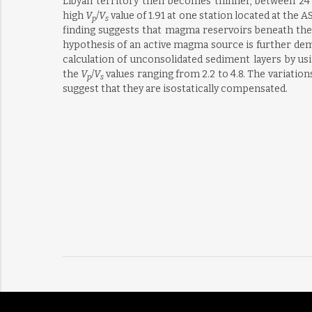
Libyan territory then becomes thinner, between 24 
high
V
/
V
value of 1.91 at one station located at the 
p
s
finding suggests that magma reservoirs beneath the L
hypothesis of an active magma source is further dem
calculation of unconsolidated sediment layers by usi
the
V
/
V
values ranging from 2.2 to 4.8. The variatio
p
s
suggest that they are isostatically compensated.