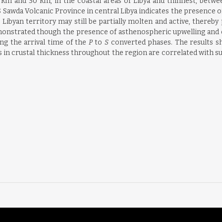
km and 30 km, in the coastal areas of Libya and thinnest, betwe
AS Sawda Volcanic Province in central Libya indicates the presence 
ibyan territory may still be partially molten and active, thereby 
onstrated though the presence of asthenospheric upwelling and ex
ng the arrival time of the
P
to
S
converted phases. The results s
ns in crustal thickness throughout the region are correlated with 