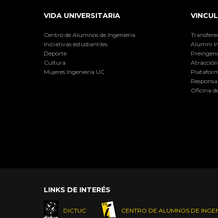
VIDA UNIVERSITARIA
VINCUL
Centro de Alumnos de Ingeniería
Transfere
Iniciativas estudiantiles
Alumni I
Deporte
Preingeni
Cultura
Atracción 
Mujeres Ingeniería UC
Plataform
Responsab
Oficina d
LINKS DE INTERÉS
DICTUC
CENTRO DE ALUMNOS DE INGEN