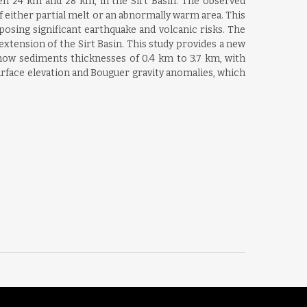
en 24 km and 28 km, in the Sirt Basin. The observed
of either partial melt or an abnormally warm area. This
posing significant earthquake and volcanic risks. The
tension of the Sirt Basin. This study provides a new
how sediments thicknesses of 0.4 km to 3.7 km, with
surface elevation and Bouguer gravity anomalies, which