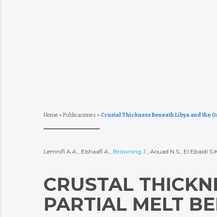
Home
»
Publicaciones
»
Crustal Thickness Beneath Libya and the O
Lemnifi A.A., Elshaafi A.,
Browning J.
, Aouad N.S., El Ebaidi S
CRUSTAL THICKNE
PARTIAL MELT B