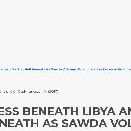
rigin of Partial Melt Beneath AS Sawda Volcanic Province From Receiver Functio
.K., Liu K.K., Gudmundsson A. (2017)
SS BENEATH LIBYA A
ENEATH AS SAWDA VO