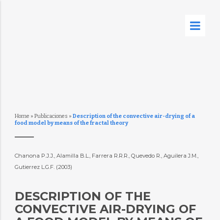
Home
»
Publicaciones
»
Description of the convective air-drying of a
food model by means of the fractal theory
Chanona P.J.J., Alamilla B.L., Farrera R.R.R., Quevedo R., Aguilera J.M.,
Gutierrez L.G.F. (2003)
DESCRIPTION OF THE
CONVECTIVE AIR-DRYING OF