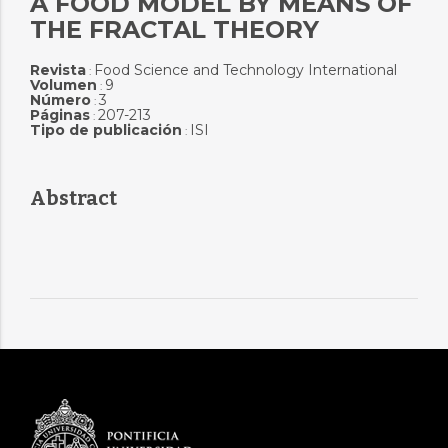
A FOOD MODEL BY MEANS OF
THE FRACTAL THEORY
Revista
Food Science and Technology International
:
Volumen
9
:
Número
3
:
Páginas
207-213
:
Tipo de publicación
ISI
:
Abstract