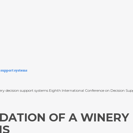
n support systems
y decision support systems Eighth International Conference on Decision Suppo
DATION OF A WINERY
MS