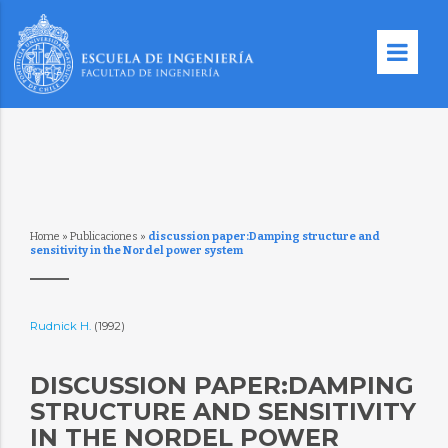
Home
»
Publicaciones
»
discussion paper:Damping structure and
sensitivity in the Nordel power system
Rudnick H.
(1992)
DISCUSSION PAPER:DAMPING
STRUCTURE AND SENSITIVITY
IN THE NORDEL POWER