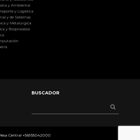
lica y Ambiental
nsporte y Logística
ial y de Sistemas
ica y Metalúrgica
ca y Bioprocesos
ica
omputación
ería
BUSCADOR
 Mesa Central
+56955042000