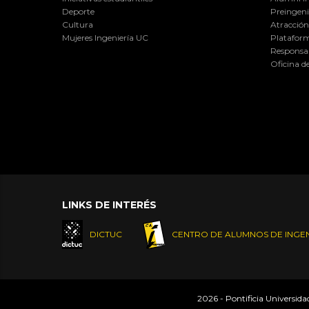
Deporte
Preingeni
Cultura
Atracción 
Mujeres Ingeniería UC
Plataform
Responsab
Oficina d
LINKS DE INTERÉS
DICTUC
CENTRO DE ALUMNOS DE INGEN
2026 - Pontificia Universid