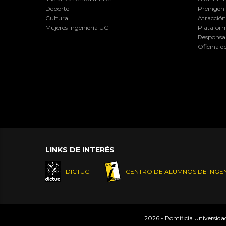
Deporte
Preingeni
Cultura
Atracción 
Mujeres Ingeniería UC
Plataform
Responsab
Oficina d
LINKS DE INTERÉS
DICTUC
CENTRO DE ALUMNOS DE INGEN
2026 - Pontificia Universid