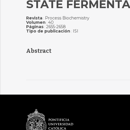
STATE FERMENTA
Revista
Process Biochemistry
:
Volumen
40
:
Páginas
2655-2658
:
Tipo de publicación
ISI
:
Abstract