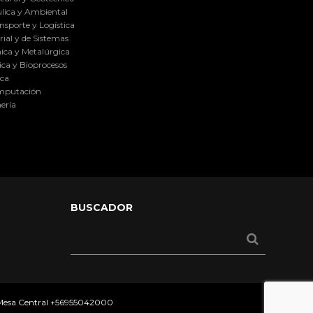
lica y Ambiental
nsporte y Logística
ial y de Sistemas
ica y Metalúrgica
ca y Bioprocesos
ica
omputación
ería
BUSCADOR
 Mesa Central
+56955042000