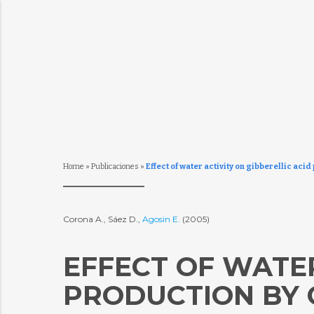
Home
»
Publicaciones
»
Effect of water activity on gibberellic aci
Corona A., Sáez D.,
Agosin E.
(2005)
EFFECT OF WATER
PRODUCTION BY 