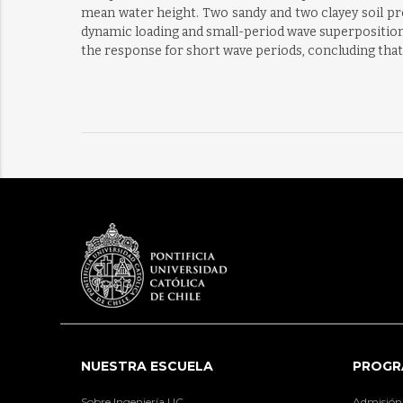
mean water height. Two sandy and two clayey soil pro
dynamic loading and small-period wave superposition i
the response for short wave periods, concluding that,
NUESTRA ESCUELA
PROGR
Sobre Ingeniería UC
Admisión