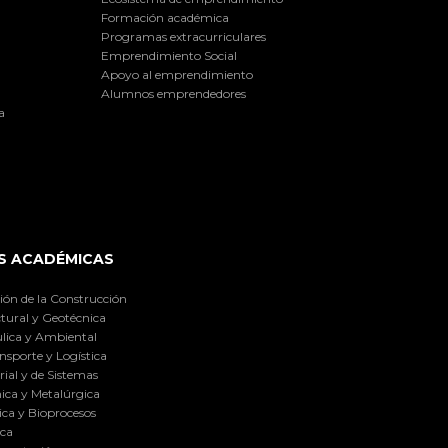
Formación académica
Programas extracurriculares
Emprendimiento Social
Apoyo al emprendimiento
Alumnos emprendedores
a
S ACADÉMICAS
ión de la Construcción
tural y Geotécnica
lica y Ambiental
nsporte y Logística
ial y de Sistemas
ica y Metalúrgica
ca y Bioprocesos
ica