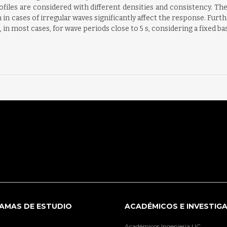
files are considered with different densities and consistency. Th
n cases of irregular waves significantly affect the response. Furt
 in most cases, for wave periods close to 5 s, considering a fixed 
AMAS DE ESTUDIO
ACADÉMICOS E INVESTIG
Académicos Ingeniería UC