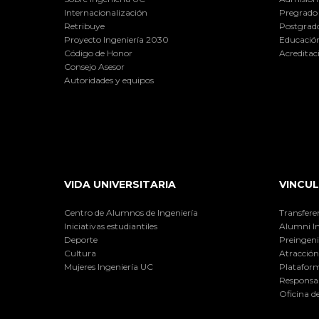
Internacionalización
Pregrado
Retribuye
Postgrad
Proyecto Ingeniería 2030
Educación
Código de Honor
Acreditac
Consejo Asesor
Autoridades y equipos
VIDA UNIVERSITARIA
VINCUL
Centro de Alumnos de Ingeniería
Transfere
Iniciativas estudiantiles
Alumni I
Deporte
Preingeni
Cultura
Atracción 
Mujeres Ingeniería UC
Plataform
Responsab
Oficina d