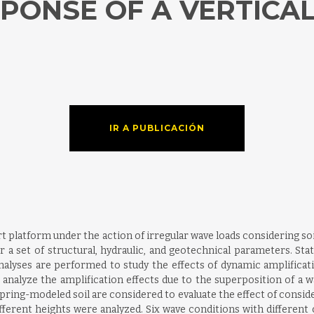
PONSE OF A VERTICAL
IR A PUBLICACIÓN
rt platform under the action of irregular wave loads considering so
a set of structural, hydraulic, and geotechnical parameters. St
alyses are performed to study the effects of dynamic amplificat
o analyze the amplification effects due to the superposition of a wa
pring-modeled soil are considered to evaluate the effect of consider
ferent heights were analyzed. Six wave conditions with different 