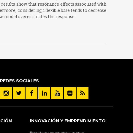
e results show that resonance effects associated with
hermore, considering a flexible base tends to decrease
base model overestimates the response.
REDES SOCIALES
ACIÓN
INNOVACIÓN Y EMPRENDIMIENTO
Ecosistema de emprendimiento