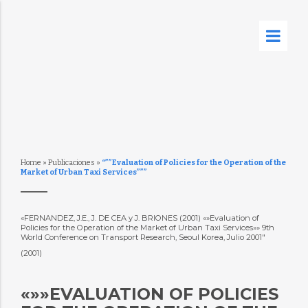
Home
»
Publicaciones
»
“””Evaluation of Policies for the Operation of the
Market of Urban Taxi Services”””
«FERNANDEZ, J.E., J. DE CEA y J. BRIONES (2001) «»Evaluation of
Policies for the Operation of the Market of Urban Taxi Services»» 9th
World Conference on Transport Research, Seoul Korea, Julio 2001″
(2001)
«»»EVALUATION OF POLICIES