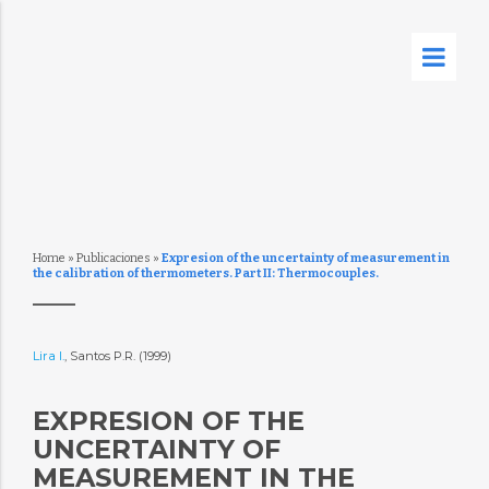
Home
»
Publicaciones
»
Expresion of the uncertainty of measurement in
the calibration of thermometers. Part II: Thermocouples.
Lira I.
, Santos P.R. (1999)
EXPRESION OF THE
UNCERTAINTY OF
MEASUREMENT IN THE