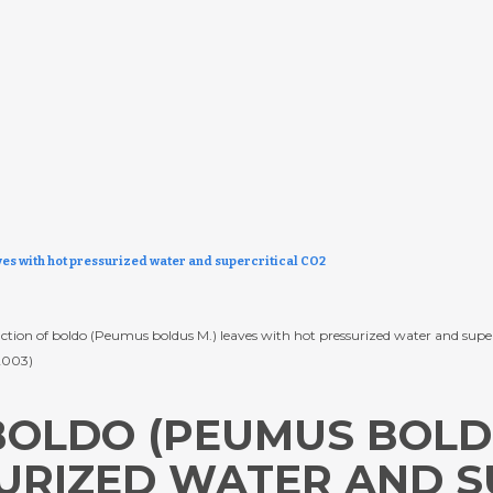
ves with hot pressurized water and supercritical CO2
xtraction of boldo (Peumus boldus M.) leaves with hot pressurized water and su
 (2003)
BOLDO (PEUMUS BOLDU
URIZED WATER AND S