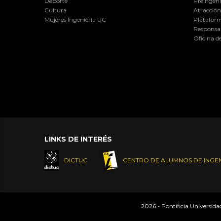
Deporte
Preingeni
Cultura
Atracción 
Mujeres Ingeniería UC
Plataform
Responsab
Oficina d
LINKS DE INTERÉS
DICTUC
CENTRO DE ALUMNOS DE INGEN
2026 - Pontificia Universid