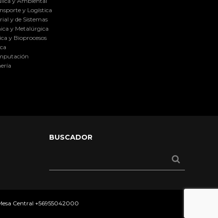
lica y Ambiental
nsporte y Logística
ial y de Sistemas
ica y Metalúrgica
ca y Bioprocesos
ica
omputación
ería
BUSCADOR
 Mesa Central
+56955042000