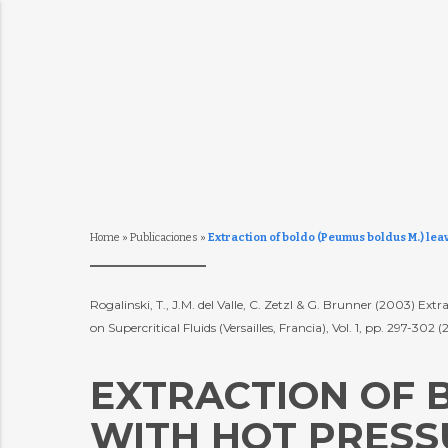
Home
»
Publicaciones
»
Extraction of boldo (Peumus boldus M.) lea
Rogalinski, T., J.M. del Valle, C. Zetzl & G. Brunner (2003) E
on Supercritical Fluids (Versailles, Francia), Vol. 1, pp. 297-302
EXTRACTION OF 
WITH HOT PRESS