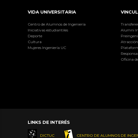
VIDA UNIVERSITARIA
VINCUL
Centro de Alumnos de Ingeniería
Transfere
Iniciativas estudiantiles
Alumni I
Deporte
Preingeni
Cultura
Atracción 
Mujeres Ingeniería UC
Plataform
Responsab
Oficina d
LINKS DE INTERÉS
DICTUC
CENTRO DE ALUMNOS DE INGEN