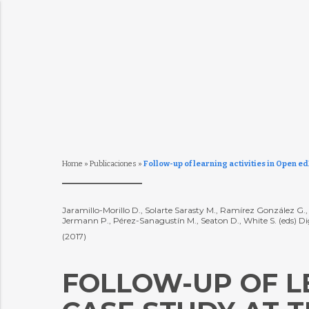
Home
»
Publicaciones
»
Follow-up of learning activities in Open ed
Jaramillo-Morillo D., Solarte Sarasty M., Ramírez González G.,
Jermann P., Pérez-Sanagustín M., Seaton D., White S. (eds) 
(2017)
FOLLOW-UP OF LE