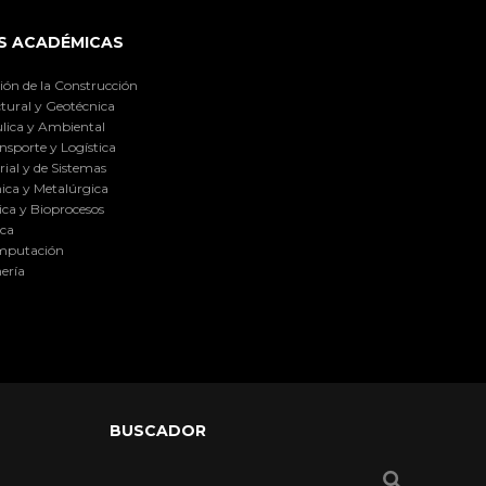
S ACADÉMICAS
ión de la Construcción
tural y Geotécnica
lica y Ambiental
nsporte y Logística
ial y de Sistemas
ica y Metalúrgica
ca y Bioprocesos
ica
omputación
ería
BUSCADOR