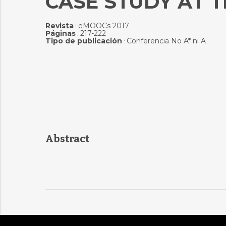
CASE STUDY AT T
Revista
eMOOCs 2017
:
Páginas
217-222
:
Tipo de publicación
Conferencia No A* ni A
:
Abstract