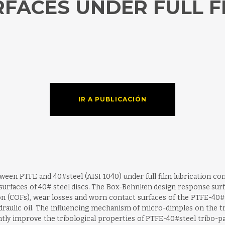
RFACES UNDER FULL F
IR A PUBLICACIÓN
een PTFE and 40#steel (AISI 1040) under full film lubrication con
urfaces of 40# steel discs. The Box-Behnken design response su
on (COFs), wear losses and worn contact surfaces of the PTFE-40
ydraulic oil. The influencing mechanism of micro-dimples on the tr
tly improve the tribological properties of PTFE-40#steel tribo-pa