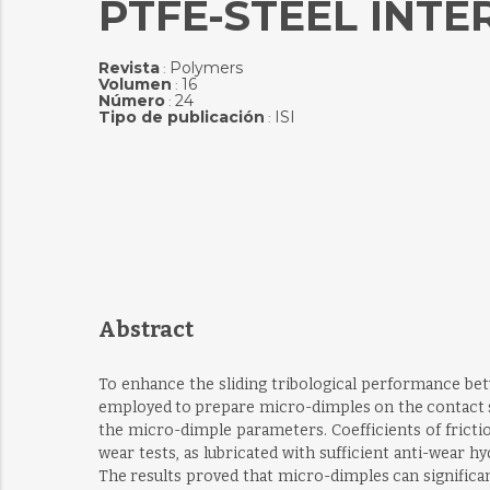
PTFE-STEEL INTE
Revista
Polymers
:
Volumen
16
:
Número
24
:
Tipo de publicación
ISI
:
Abstract
To enhance the sliding tribological performance betw
employed to prepare micro-dimples on the contact s
the micro-dimple parameters. Coefficients of fricti
wear tests, as lubricated with sufficient anti-wear h
The results proved that micro-dimples can significan