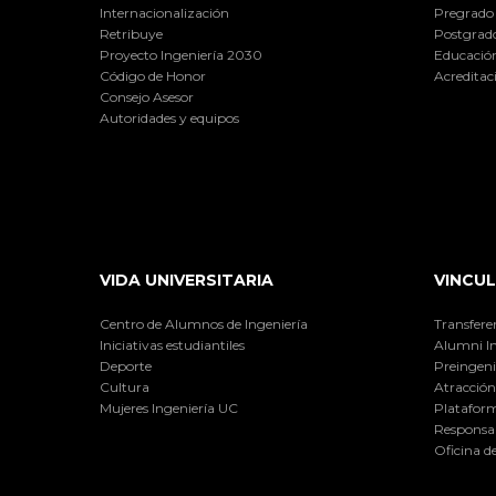
Internacionalización
Pregrado
Retribuye
Postgrad
Proyecto Ingeniería 2030
Educación
Código de Honor
Acreditac
Consejo Asesor
Autoridades y equipos
VIDA UNIVERSITARIA
VINCUL
Centro de Alumnos de Ingeniería
Transfere
Iniciativas estudiantiles
Alumni I
Deporte
Preingeni
Cultura
Atracción 
Mujeres Ingeniería UC
Plataform
Responsab
Oficina d