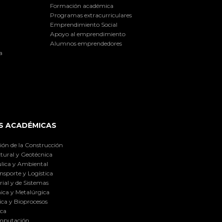
Formación académica
Programas extracurriculares
Emprendimiento Social
Apoyo al emprendimiento
Alumnos emprendedores
a
S ACADÉMICAS
ión de la Construcción
tural y Geotécnica
lica y Ambiental
nsporte y Logística
ial y de Sistemas
ica y Metalúrgica
ca y Bioprocesos
ica
omputación