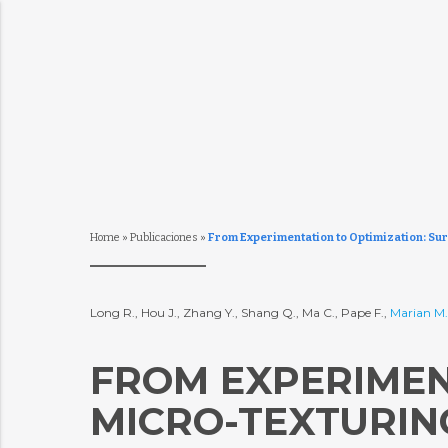
Home
»
Publicaciones
»
From Experimentation to Optimization: Sur
Long R., Hou J., Zhang Y., Shang Q., Ma C., Pape F.,
Marian M
FROM EXPERIMEN
MICRO-TEXTURIN