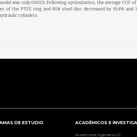
del was only 0.0023. Following optimization, the average COF of
of the PTFE ring and 40# steel disc decreased by 91.8% and 30.
hydraulic cylinders.
AMAS DE ESTUDIO
ACADÉMICOS E INVESTIG
Académicos Ingeniería UC