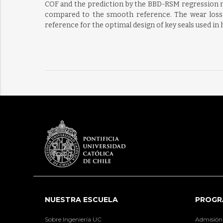
COF and the prediction by the BBD-RSM regression mo
compared to the smooth reference. The wear losses 
reference for the optimal design of key seals used in 
NUESTRA ESCUELA
PROGR
Sobre Ingeniería UC
Admisión