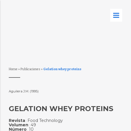
Home
»
Publicaciones
»
Gelation whey proteins
Aguilera J.M. (1995)
GELATION WHEY PROTEINS
Revista
Food Technology
:
Volumen
49
:
Número
10
: