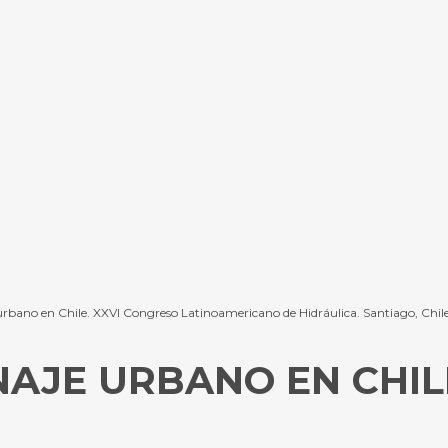
e urbano en Chile. XXVI Congreso Latinoamericano de Hidráulica. Santiago, Chil
AJE URBANO EN CHIL