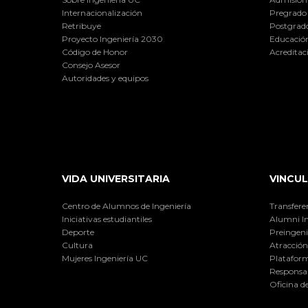
Internacionalización
Pregrado
Retribuye
Postgrad
Proyecto Ingeniería 2030
Educación
Código de Honor
Acreditac
Consejo Asesor
Autoridades y equipos
VIDA UNIVERSITARIA
VINCUL
Centro de Alumnos de Ingeniería
Transfere
Iniciativas estudiantiles
Alumni I
Deporte
Preingeni
Cultura
Atracción 
Mujeres Ingeniería UC
Plataform
Responsab
Oficina d