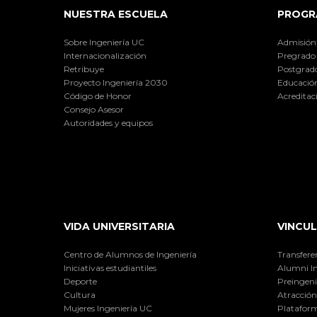
NUESTRA ESCUELA
PROGR
Sobre Ingeniería UC
Admisión
Internacionalización
Pregrado
Retribuye
Postgrad
Proyecto Ingeniería 2030
Educación
Código de Honor
Acreditac
Consejo Asesor
Autoridades y equipos
VIDA UNIVERSITARIA
VINCUL
Centro de Alumnos de Ingeniería
Transfere
Iniciativas estudiantiles
Alumni I
Deporte
Preingeni
Cultura
Atracción 
Mujeres Ingeniería UC
Plataform