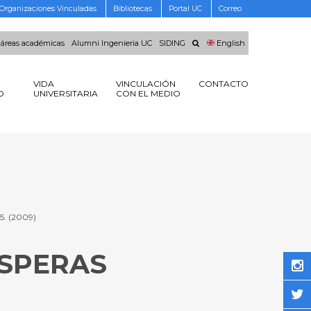
Organizaciones Vinculadas
Bibliotecas
Portal UC
Correo
 áreas académicas
Alumni Ingenieria UC
SIDING
English
VIDA
VINCULACIÓN
CONTACTO
O
UNIVERSITARIA
CON EL MEDIO
65. (2009)
ESPERAS