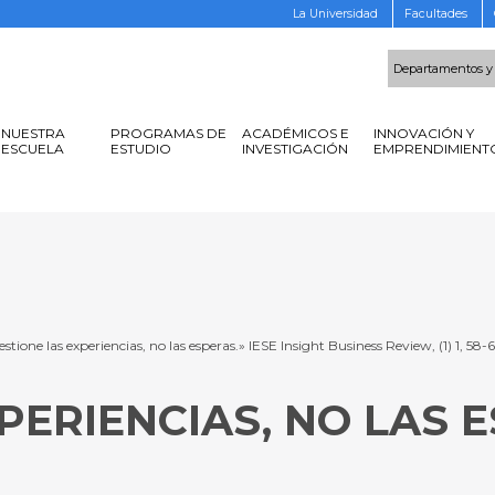
La Universidad
Facultades
Departamentos y
NUESTRA
PROGRAMAS DE
ACADÉMICOS E
INNOVACIÓN Y
ESCUELA
ESTUDIO
INVESTIGACIÓN
EMPRENDIMIENT
stione las experiencias, no las esperas.» IESE Insight Business Review, (1) 1, 58-
PERIENCIAS, NO LAS 