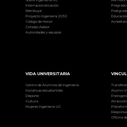
Internacionalización
Pregrado
Retribuye
Postgrad
Proyecto Ingeniería 2030
Educación
Código de Honor
Acreditac
Consejo Asesor
Autoridades y equipos
VIDA UNIVERSITARIA
VINCUL
Centro de Alumnos de Ingeniería
Transfere
Iniciativas estudiantiles
Alumni I
Deporte
Preingeni
Cultura
Atracción 
Mujeres Ingeniería UC
Plataform
Responsab
Oficina d