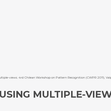
Multiple-views. 4rd Chilean Workshop on Pattern Recognition (CWPR 2011), Valp
USING MULTIPLE-VIE