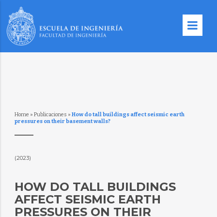
Home
»
Publicaciones
»
How do tall buildings affect seismic earth
pressures on their basement walls?
(2023)
HOW DO TALL BUILDINGS
AFFECT SEISMIC EARTH
PRESSURES ON THEIR