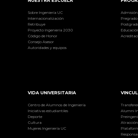
NUESTRA ESCUELA
PROGR
Sobre Ingeniería UC
Admisión
Internacionalización
Pregrado
Retribuye
Postgrad
Proyecto Ingeniería 2030
Educación
Código de Honor
Acreditac
Consejo Asesor
Autoridades y equipos
VIDA UNIVERSITARIA
VINCUL
Centro de Alumnos de Ingeniería
Transfere
Iniciativas estudiantiles
Alumni I
Deporte
Preingeni
Cultura
Atracción 
Mujeres Ingeniería UC
Plataform
Responsab