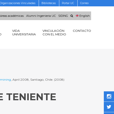
Organizaciones Vinculadas
Bibliotecas
Portal UC
Correo
 áreas académicas
Alumni Ingenieria UC
SIDING
English
VIDA
VINCULACIÓN
CONTACTO
O
UNIVERSITARIA
CON EL MEDIO
tomining
, April 2008, Santiago, Chile. (2008)
E TENIENTE