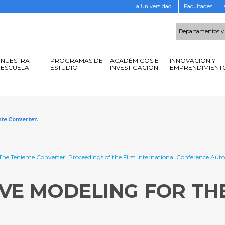
La Universidad
Facultades
Departamentos y
NUESTRA
PROGRAMAS DE
ACADÉMICOS E
INNOVACIÓN Y
ESCUELA
ESTUDIO
INVESTIGACIÓN
EMPRENDIMIENT
te Converter.
 The Teniente Converter. Proceedings of the First International Conference Au
VE MODELING FOR TH