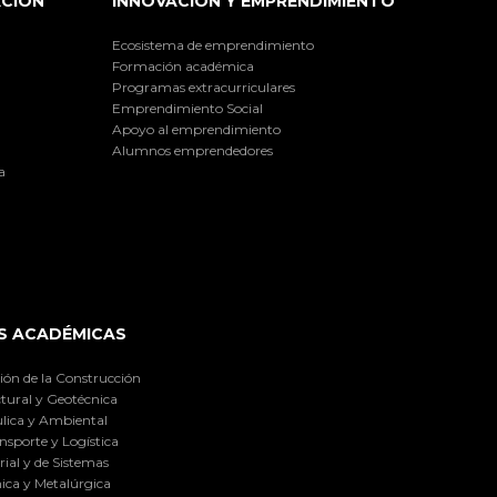
ACIÓN
INNOVACIÓN Y EMPRENDIMIENTO
Ecosistema de emprendimiento
Formación académica
Programas extracurriculares
Emprendimiento Social
Apoyo al emprendimiento
Alumnos emprendedores
a
S ACADÉMICAS
ión de la Construcción
tural y Geotécnica
lica y Ambiental
nsporte y Logística
ial y de Sistemas
ica y Metalúrgica