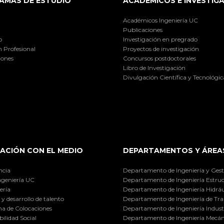
AMAS DE ESTUDIO
ACADÉMICOS E INVESTIG
Académicos Ingeniería UC
Publicaciones
o
Investigación en pregrado
 Profesional
Proyectos de investigación
iones
Concursos postdoctorales
Libro de Investigación
Divulgación Científica y Tecnológic
ACIÓN CON EL MEDIO
DEPARTAMENTOS Y ÁREA
ncia
Departamento de Ingeniería y Gest
ngeniería UC
Departamento de Ingeniería Estruc
ería
Departamento de Ingeniería Hidráu
y desarrollo de talento
Departamento de Ingeniería de Tra
a de Colocaciones
Departamento de Ingeniería Industr
ilidad Social
Departamento de Ingeniería Mecán