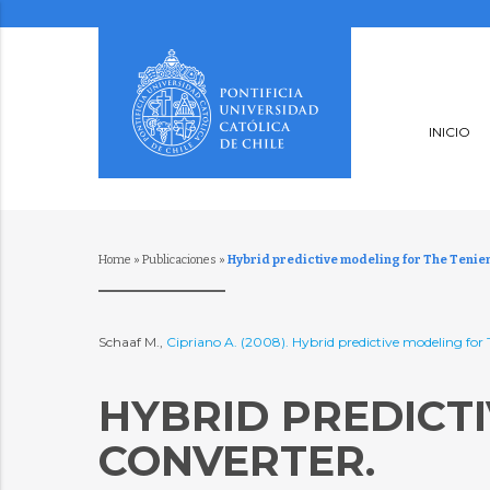
INICIO
Home
»
Publicaciones
»
Hybrid predictive modeling for The Tenien
Schaaf M.,
Cipriano A. (2008). Hybrid predictive modeling for
HYBRID PREDICTI
CONVERTER.