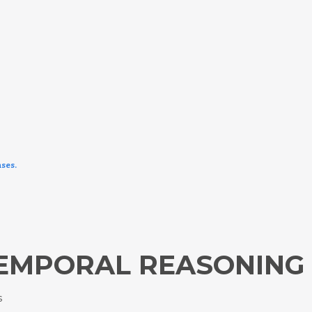
ases.
EMPORAL REASONING 
s