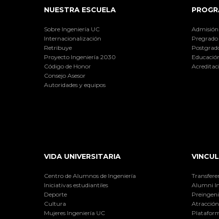
NUESTRA ESCUELA
PROGR
Sobre Ingeniería UC
Admisión
Internacionalización
Pregrado
Retribuye
Postgrad
Proyecto Ingeniería 2030
Educación
Código de Honor
Acreditac
Consejo Asesor
Autoridades y equipos
VIDA UNIVERSITARIA
VINCUL
Centro de Alumnos de Ingeniería
Transfere
Iniciativas estudiantiles
Alumni I
Deporte
Preingeni
Cultura
Atracción 
Mujeres Ingeniería UC
Plataform