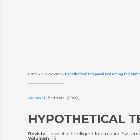
Home
»
Publicaciones
»
Hypothetical temporal reasoning in datab
Arenas M.
, Bertossi L. (2002)
HYPOTHETICAL T
Revista
Journal of Intelligent Information System
:
Volumen
19
: