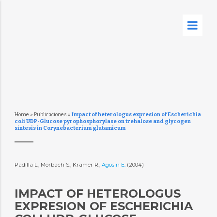
Home
»
Publicaciones
»
Impact of heterologus expresion of Escherichia
coli UDP-Glucose pyrophosphorylase on trehalose and glycogen
sintesis in Corynebacterium glutamicum
Padilla L., Morbach S., Krämer R.,
Agosin E.
(2004)
IMPACT OF HETEROLOGUS
EXPRESION OF ESCHERICHIA