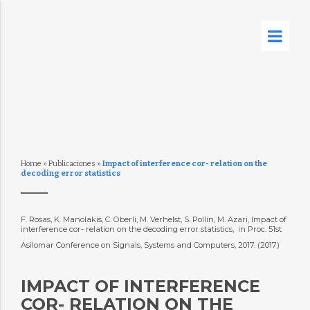
Home
»
Publicaciones
»
Impact of interference cor- relation on the
decoding error statistics
F. Rosas, K. Manolakis, C. Oberli, M. Verhelst, S. Pollin, M. Azari, Impact of
interference cor- relation on the decoding error statistics,  in Proc. 51st
Asilomar Conference on Signals, Systems and Computers, 2017. (2017)
IMPACT OF INTERFERENCE
COR- RELATION ON THE