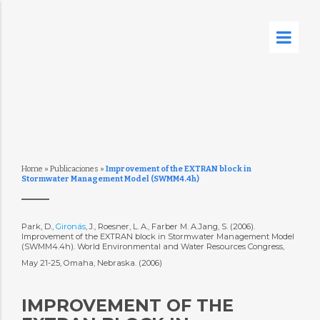
Home
»
Publicaciones
»
Improvement of the EXTRAN block in
Stormwater Management Model (SWMM4.4h)
Park, D.,
Gironás
, J., Roesner, L. A., Farber M. A.Jang, S. (2006).
Improvement of the EXTRAN block in Stormwater Management Model
(SWMM4.4h). World Environmental and Water Resources Congress,
May 21-25, Omaha, Nebraska. (2006)
IMPROVEMENT OF THE