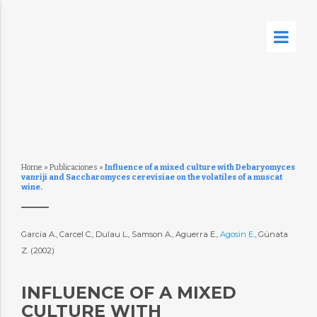
Home
»
Publicaciones
»
Influence of a mixed culture with Debaryomyces
vanriji and Saccharomyces cerevisiae on the volatiles of a muscat
wine.
Garcia A., Carcel C., Dulau L., Samson A., Aguerra E.,
Agosin E.
, Günata
Z. (2002)
INFLUENCE OF A MIXED
CULTURE WITH