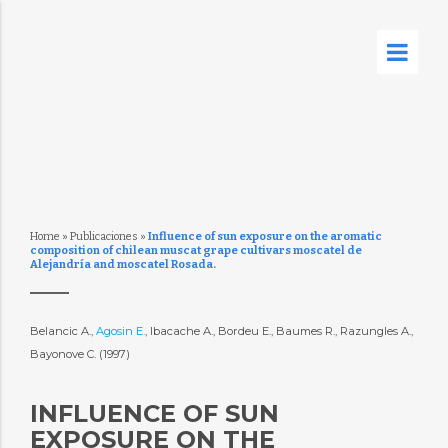
Home
»
Publicaciones
»
Influence of sun exposure on the aromatic
composition of chilean muscat grape cultivars moscatel de
Alejandría and moscatel Rosada.
Belancic A.,
Agosin E.
, Ibacache A., Bordeu E., Baumes R., Razungles A.,
Bayonove C. (1997)
INFLUENCE OF SUN
EXPOSURE ON THE