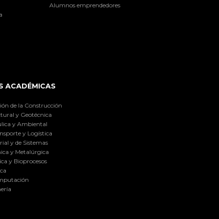
Alumnos emprendedores
a
S ACADÉMICAS
ión de la Construcción
tural y Geotécnica
lica y Ambiental
nsporte y Logística
ial y de Sistemas
ica y Metalúrgica
ca y Bioprocesos
ica
omputación
ería