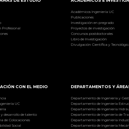
AMAS DE ESTUDIO
ACADÉMICOS E INVESTIG
Académicos Ingeniería UC
Publicaciones
o
Investigación en pregrado
 Profesional
Proyectos de investigación
iones
Concursos postdoctorales
Libro de Investigación
Divulgación Científica y Tecnológic
ACIÓN CON EL MEDIO
DEPARTAMENTOS Y ÁREA
ncia
Departamento de Ingeniería y Gest
ngeniería UC
Departamento de Ingeniería Estruc
ería
Departamento de Ingeniería Hidráu
y desarrollo de talento
Departamento de Ingeniería de Tra
a de Colocaciones
Departamento de Ingeniería Industr
ilidad Social
Departamento de Ingeniería Mecán