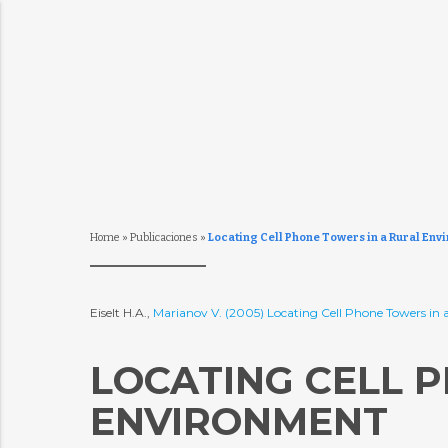
Home
»
Publicaciones
»
Locating Cell Phone Towers in a Rural Env
Eiselt H.A.,
Marianov V. (2005) Locating Cell Phone Towers i
LOCATING CELL 
ENVIRONMENT