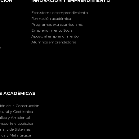
ACIÓN
INNOVACIÓN Y EMPRENDIMIENTO
Ecosistema de emprendimiento
Formación académica
Programas extracurriculares
Emprendimiento Social
Apoyo al emprendimiento
Alumnos emprendedores
a
S ACADÉMICAS
ión de la Construcción
tural y Geotécnica
lica y Ambiental
nsporte y Logística
ial y de Sistemas
ica y Metalúrgica