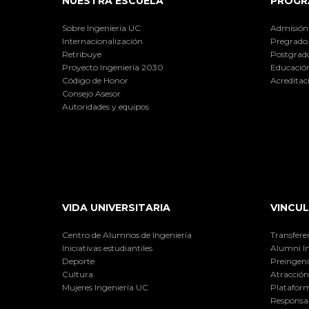
NUESTRA ESCUELA
PROGR
Sobre Ingeniería UC
Admisión
Internacionalización
Pregrado
Retribuye
Postgrad
Proyecto Ingeniería 2030
Educación
Código de Honor
Acreditac
Consejo Asesor
Autoridades y equipos
VIDA UNIVERSITARIA
VINCUL
Centro de Alumnos de Ingeniería
Transfere
Iniciativas estudiantiles
Alumni I
Deporte
Preingeni
Cultura
Atracción 
Mujeres Ingeniería UC
Plataform
Responsab