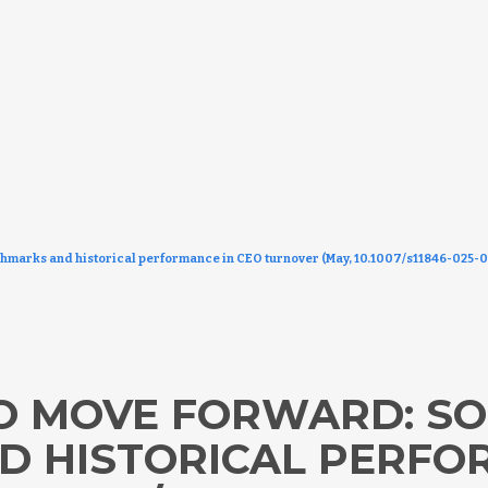
chmarks and historical performance in CEO turnover (May, 10.1007/s11846-025-
O MOVE FORWARD: SO
 HISTORICAL PERFOR