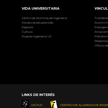
VIDA UNIVERSITARIA
VINCUL
Centro de Alumnos de Ingeniería
Transfere
Iniciativas estudiantiles
Alumni I
Deporte
Preingeni
Cultura
Atracción 
Mujeres Ingeniería UC
Plataform
Responsab
Oficina d
LINKS DE INTERÉS
DICTUC
CENTRO DE ALUMNOS DE INGEN