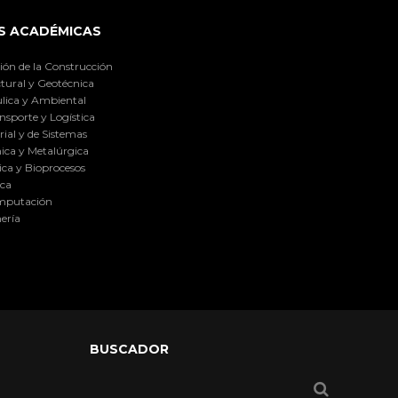
S ACADÉMICAS
ión de la Construcción
tural y Geotécnica
lica y Ambiental
nsporte y Logística
ial y de Sistemas
ica y Metalúrgica
ca y Bioprocesos
ica
omputación
ería
BUSCADOR