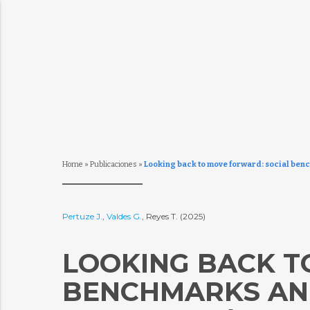
Home
»
Publicaciones
»
Looking back to move forward: social ben
Pertuze J.
,
Valdes G.
, Reyes T. (2025)
LOOKING BACK T
BENCHMARKS AND