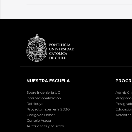
NUESTRA ESCUELA
PROGR
Sobre Ingeniería UC
Admisión
Internacionalización
Pregrado
Retribuye
Postgrad
Proyecto Ingeniería 2030
Educación
Código de Honor
Acreditac
Consejo Asesor
Autoridades y equipos