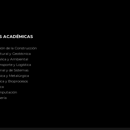
S ACADÉMICAS
ión de la Construcción
tural y Geotécnica
lica y Ambiental
nsporte y Logística
ial y de Sistemas
ica y Metalúrgica
ca y Bioprocesos
ica
omputación
ería