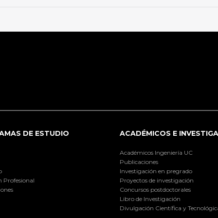
AMAS DE ESTUDIO
ACADÉMICOS E INVESTIG
Académicos Ingeniería UC
Publicaciones
o
Investigación en pregrado
 Profesional
Proyectos de investigación
iones
Concursos postdoctorales
Libro de Investigación
Divulgación Científica y Tecnológic