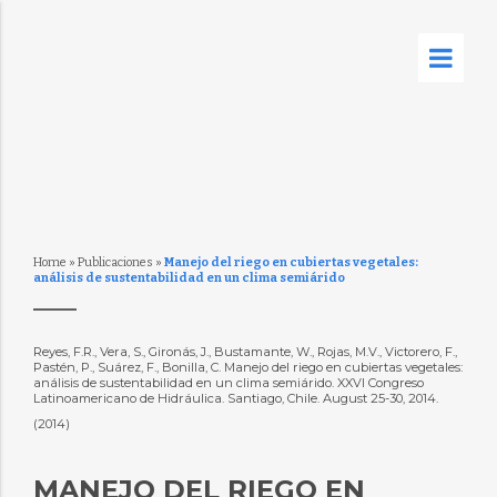
Home
»
Publicaciones
»
Manejo del riego en cubiertas vegetales:
análisis de sustentabilidad en un clima semiárido
Reyes, F.R., Vera, S., Gironás, J., Bustamante, W., Rojas, M.V., Victorero, F.,
Pastén, P., Suárez, F., Bonilla, C. Manejo del riego en cubiertas vegetales:
análisis de sustentabilidad en un clima semiárido. XXVI Congreso
Latinoamericano de Hidráulica. Santiago, Chile. August 25-30, 2014.
(2014)
MANEJO DEL RIEGO EN