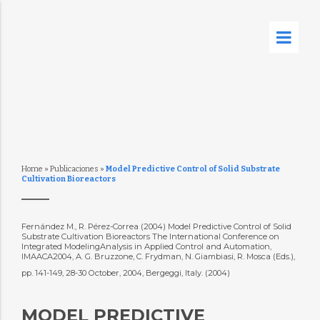
Home
»
Publicaciones
»
Model Predictive Control of Solid Substrate
Cultivation Bioreactors
Fernández M., R. Pérez-Correa (2004) Model Predictive Control of Solid
Substrate Cultivation Bioreactors The International Conference on
Integrated ModelingAnalysis in Applied Control and Automation,
IMAACA2004, A. G. Bruzzone, C. Frydman, N. Giambiasi, R. Mosca (Eds.),
pp. 141-149, 28-30 October, 2004, Bergeggi, Italy. (2004)
MODEL PREDICTIVE