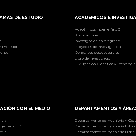
AMAS DE ESTUDIO
ACADÉMICOS E INVESTIG
Académicos Ingeniería UC
Publicaciones
o
Investigación en pregrado
 Profesional
Proyectos de investigación
iones
Concursos postdoctorales
Libro de Investigación
Divulgación Científica y Tecnológic
ACIÓN CON EL MEDIO
DEPARTAMENTOS Y ÁREA
ncia
Departamento de Ingeniería y Gest
ngeniería UC
Departamento de Ingeniería Estruc
ería
Departamento de Ingeniería Hidráu