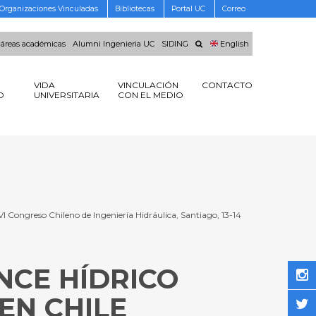
Organizaciones Vinculadas
Bibliotecas
Portal UC
Correo
 áreas académicas
Alumni Ingenieria UC
SIDING
English
VIDA
VINCULACIÓN
CONTACTO
O
UNIVERSITARIA
CON EL MEDIO
VI Congreso Chileno de Ingeniería Hidráulica, Santiago, 13-14
NCE HÍDRICO
EN CHILE