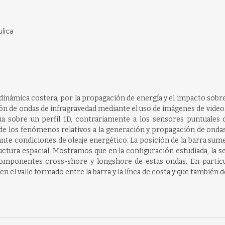
lica
dinámica costera, por la propagación de energía y el impacto sobre
ón de ondas de infragravedad mediante el uso de imágenes de vide
 sobre un perfil 1D, contrariamente a los sensores puntuales d
e los fenómenos relativos a la generación y propagación de ondas
ante condiciones de oleaje energético. La posición de la barra sume
ctura espacial. Mostramos que en la configuración estudiada, la s
 componentes cross-shore y longshore de estas ondas. En particu
 el valle formado entre la barra y la línea de costa y que también de