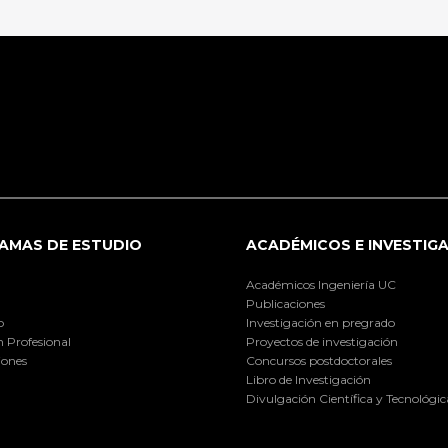
AMAS DE ESTUDIO
ACADÉMICOS E INVESTIG
Académicos Ingeniería UC
Publicaciones
o
Investigación en pregrado
 Profesional
Proyectos de investigación
iones
Concursos postdoctorales
Libro de Investigación
Divulgación Científica y Tecnológic