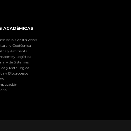
S ACADÉMICAS
ión de la Construcción
tural y Geotécnica
lica y Ambiental
nsporte y Logística
ial y de Sistemas
ica y Metalúrgica
ca y Bioprocesos
ica
omputación
ería