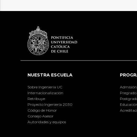
NUESTRA ESCUELA
PROGR
Sobre Ingeniería UC
Admisión
Internacionalización
Pregrado
Retribuye
Postgrad
Proyecto Ingeniería 2030
Educación
Código de Honor
Acreditac
Consejo Asesor
Autoridades y equipos