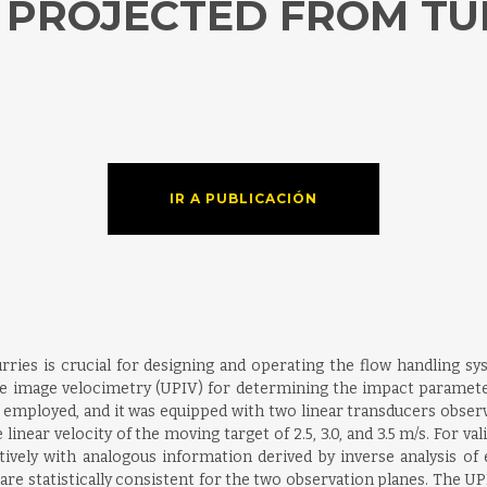
S PROJECTED FROM T
IR A PUBLICACIÓN
ries is crucial for designing and operating the flow handling syste
le image velocimetry (UPIV) for determining the impact parameter
 employed, and it was equipped with two linear transducers observin
near velocity of the moving target of 2.5, 3.0, and 3.5 m/s. For vali
ely with analogous information derived by inverse analysis of 
 statistically consistent for the two observation planes. The UPIV