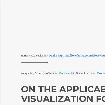
Home
»
Publicaciones
»
On the applicability of ultrasound flow visu
Araya M., Espinoza-Jara A.,
Walczak M.
, Rosenkranz A.,
Brevi
ON THE APPLICA
VISUALIZATION F