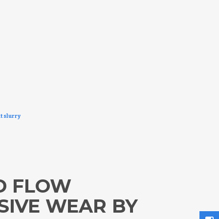
t slurry
D FLOW
SIVE WEAR BY