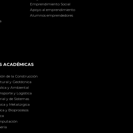
Emprendimiento Social
Apoyo al emprendimiento
Alumnos emprendedores
a
S ACADÉMICAS
ión de la Construcción
tural y Geotécnica
lica y Ambiental
nsporte y Logística
ial y de Sistemas
ica y Metalúrgica
ca y Bioprocesos
ica
omputación
ería