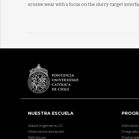
erosive wear with a focus on the slurry-target interfa
NUESTRA ESCUELA
PROGR
Sobre Ingeniería UC
Admisión
Internacionalización
Pregrado
Retribuye
Postgrad