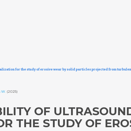
alization for the study of erosive wear by solid particles projected from turbulen
s W.
(2025)
BILITY OF ULTRASOUN
OR THE STUDY OF ERO