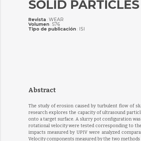
SOLID PARTICLE
Revista
WEAR
:
Volumen
576
:
Tipo de publicación
ISI
:
Abstract
The study of erosion caused by turbulent flow of slur
research explores the capacity of ultrasound partic
onto a target surface. A slurry pot configuration was
rotational velocity were tested corresponding to the li
impacts measured by UPIV were analyzed comparativ
Velocity components measured by the two methods are