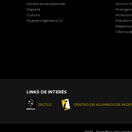
Iniciativas estudiantiles
Alumni I
Deporte
Preingeni
Cultura
Atracción 
Mujeres Ingeniería UC
Plataform
Responsab
Oficina d
LINKS DE INTERÉS
DICTUC
CENTRO DE ALUMNOS DE INGEN
2026 - Pontificia Universid