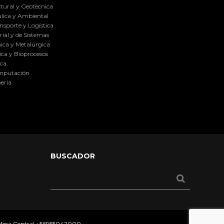
tural y Geotécnica
lica y Ambiental
nsporte y Logística
ial y de Sistemas
ica y Metalúrgica
ca y Bioprocesos
ica
omputación
ería
BUSCADOR
 Mesa Central
+56955042000