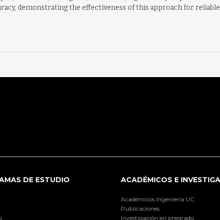
acy, demonstrating the effectiveness of this approach for reliable 
AMAS DE ESTUDIO
ACADÉMICOS E INVESTIG
Académicos Ingeniería UC
Publicaciones
o
Investigación en pregrado