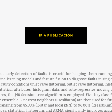
IR A PUBLICACIÓN
but early detection of faults is crucial for keeping them runn
ine learning models and feature fusion to diagnose faults in singl
aulty conditions (inlet valve fluttering, outlet valve fluttering, inlet
statistical attributes, histogram data, and auto-regressive movin
ures, the J48 decision tree algorithm is employed. Five lazy classif
ensemble K-nearest neighbors (RseslibKnn) are then used for fault 
ranging from 85.33% (K-star and local kNN) to 96.00% (RseslibKnn) 
ypes, statistical, histogram, and ARMA, significantly improves acc