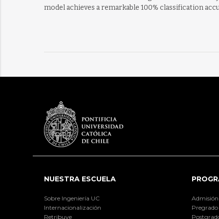
model achieves a remarkable 100% classification accur
NUESTRA ESCUELA
PROGR
Sobre Ingeniería UC
Admisión
Internacionalización
Pregrado
Retribuye
Postgrad