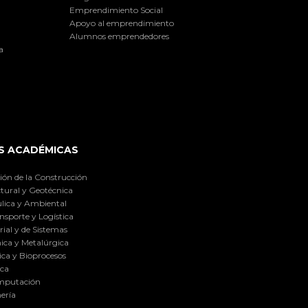
Emprendimiento Social
Apoyo al emprendimiento
Alumnos emprendedores
a
S ACADÉMICAS
ión de la Construcción
tural y Geotécnica
lica y Ambiental
nsporte y Logística
ial y de Sistemas
ica y Metalúrgica
ca y Bioprocesos
ica
omputación
ería