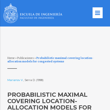
Home
»
Publicaciones
»
Probabilistic maximal covering location-
allocation models for congested systems
Marianov V.
, Serra D. (1998)
PROBABILISTIC MAXIMAL
COVERING LOCATION-
ALLOCATION MODELS FOR