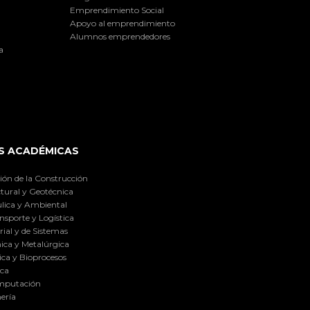
Emprendimiento Social
Apoyo al emprendimiento
Alumnos emprendedores
a
S ACADÉMICAS
ión de la Construcción
tural y Geotécnica
lica y Ambiental
nsporte y Logística
ial y de Sistemas
ica y Metalúrgica
ca y Bioprocesos
ica
omputación
ería