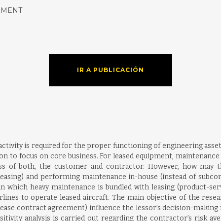
EMENT
IR A PUBLICACIÓN
activity is required for the proper functioning of engineering asset
n to focus on core business. For leased equipment, maintenance 
ss of both, the customer and contractor. However, how may th
 leasing) and performing maintenance in-house (instead of subcon
 in which heavy maintenance is bundled with leasing (product-se
lines to operate leased aircraft. The main objective of the resear
ase contract agreement) influence the lessor’s decision-making r
sitivity analysis is carried out regarding the contractor’s risk a