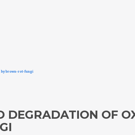
 by brown-rot-fungi
 DEGRADATION OF OX
GI