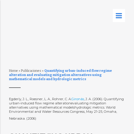
Home
»
Publicaciones
»
Quantifying urban-induced flow regime
alteration and evaluating mitigation alternatives using
mathematical models and hydrologic metrics
Egderly, J. L., Roesner, L. A., Rohrer, C. A.
Gironás
, J. A. (2006). Quantifying
urban-induced flow regime alterationevaluating mitigation
alternatives using mathematical modelshydrologic metrics. World
Environmental and Water Resources Congress, May 21-25, Omaha,
Nebraska. (2006)