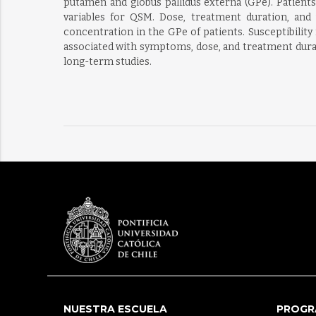
putamen and globus pallidus externa (GPe). Patients
variables for QSM. Dose, treatment duration, an
concentration in the GPe of patients. Susceptibili
associated with symptoms, dose, and treatment durati
long-term studies.
NUESTRA ESCUELA
PROGR