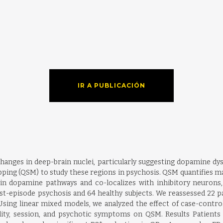
IR A PUBLICACIÓN
hanges in deep-brain nuclei, particularly suggesting dopamine d
pping (QSM) to study these regions in psychosis. QSM quantifies mag
 in dopamine pathways and co-localizes with inhibitory neurons
t-episode psychosis and 64 healthy subjects. We reassessed 22 p
 Using linear mixed models, we analyzed the effect of case-control
lity, session, and psychotic symptoms on QSM. Results Patients 