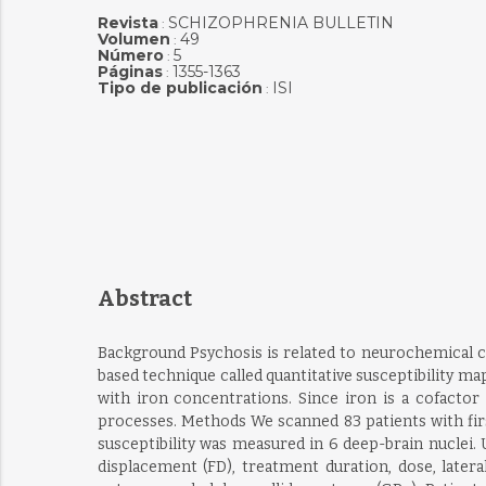
Revista
SCHIZOPHRENIA BULLETIN
:
Volumen
49
:
Número
5
:
Páginas
1355-1363
:
Tipo de publicación
ISI
:
Abstract
Background Psychosis is related to neurochemical c
based technique called quantitative susceptibility ma
with iron concentrations. Since iron is a cofactor
processes. Methods We scanned 83 patients with firs
susceptibility was measured in 6 deep-brain nuclei.
displacement (FD), treatment duration, dose, latera