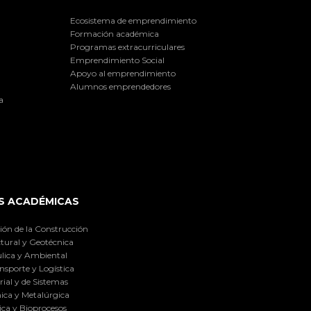
Ecosistema de emprendimiento
Formación académica
Programas extracurriculares
Emprendimiento Social
Apoyo al emprendimiento
Alumnos emprendedores
a
S ACADÉMICAS
ión de la Construcción
tural y Geotécnica
lica y Ambiental
nsporte y Logística
ial y de Sistemas
ica y Metalúrgica
ca y Bioprocesos