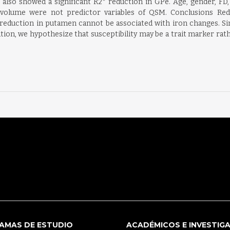
 also showed a significant R2* reduction in GPe. Age, gender, FD, 
d volume were not predictor variables of QSM. Conclusions Re
ty reduction in putamen cannot be associated with iron changes.
on, we hypothesize that susceptibility may be a trait marker rathe
AMAS DE ESTUDIO
ACADÉMICOS E INVESTIG