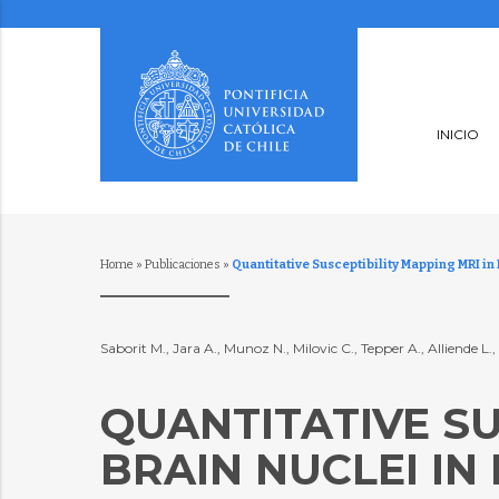
INICIO
Home
»
Publicaciones
»
Quantitative Susceptibility Mapping MRI in
Saborit M., Jara A., Munoz N., Milovic C., Tepper A., Alliende 
QUANTITATIVE SU
BRAIN NUCLEI IN