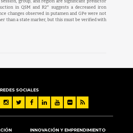
session, group, and region are significant predictor
duction in QSM and R2* suggests a decreased iron
 Since changes observed in putamen and GPe were not
r than a state marker, but this must be verified with
REDES SOCIALES
ACIÓN
INNOVACIÓN Y EMPRENDIMIENTO