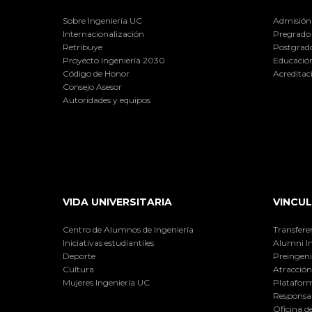
Sobre Ingeniería UC
Admisión
Internacionalización
Pregrado
Retribuye
Postgrad
Proyecto Ingeniería 2030
Educación
Código de Honor
Acreditac
Consejo Asesor
Autoridades y equipos
VIDA UNIVERSITARIA
VINCUL
Centro de Alumnos de Ingeniería
Transfere
Iniciativas estudiantiles
Alumni I
Deporte
Preingeni
Cultura
Atracción 
Mujeres Ingeniería UC
Plataform
Responsab
Oficina d