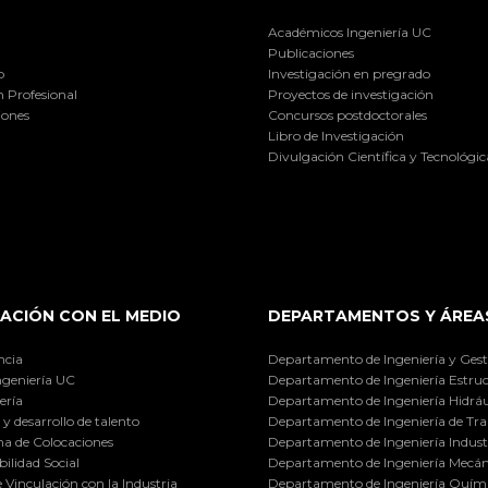
Académicos Ingeniería UC
Publicaciones
o
Investigación en pregrado
 Profesional
Proyectos de investigación
iones
Concursos postdoctorales
Libro de Investigación
Divulgación Científica y Tecnológic
ACIÓN CON EL MEDIO
DEPARTAMENTOS Y ÁREA
ncia
Departamento de Ingeniería y Gest
ngeniería UC
Departamento de Ingeniería Estruc
ería
Departamento de Ingeniería Hidráu
y desarrollo de talento
Departamento de Ingeniería de Tra
a de Colocaciones
Departamento de Ingeniería Industr
ilidad Social
Departamento de Ingeniería Mecán
e Vinculación con la Industria
Departamento de Ingeniería Quími