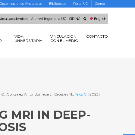
Organizaciones Vinculadas
Bibliotecas
Portal UC
Correo
 áreas académicas
Alumni Ingenieria UC
SIDING
English
VIDA
VINCULACIÓN
CONTACTO
O
UNIVERSITARIA
CON EL MEDIO
 C., Gonzalez A., Undurraga J., Crossley N.,
Tejos C.
(2023)
G MRI IN DEEP-
OSIS