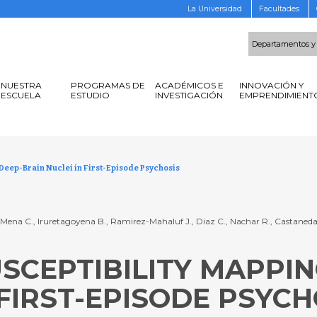
La Universidad
Facultades
Departamentos y
NUESTRA
PROGRAMAS DE
ACADÉMICOS E
INNOVACIÓN Y
ESCUELA
ESTUDIO
INVESTIGACIÓN
EMPRENDIMIENT
 Deep-Brain Nuclei in First-Episode Psychosis
L., Mena C., Iruretagoyena B., Ramirez-Mahaluf J., Diaz C., Nachar R., Castaneda
SCEPTIBILITY MAPPIN
 FIRST-EPISODE PSYCH