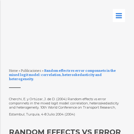
Home
»
Publicaciones
»
Random effects vs error componnets in the
mixed logit model: correlation, heteroskedasticity and
heterogeneity.
Cherchi, E. y Ortúzar, J. de D. (2004) Random effects vs error
componnets in the mixed logit model: correlation, heteroskedasticity
and heterogeneity. 10th World Conference on Transport Research,
Estambul, Turquía, 4-8 Julio 2004 (2004)
RANDOM EFFECTS VS ERROR